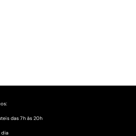
ços:
teis das 7h às 20h
 dia