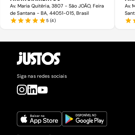
Av. Maria Quitéria, 3807 - São JOÃO, Feira
Av. 
de Santana - BA, 44051-015, Brasil
Sant
5
(
4
)
Siga nas redes sociais