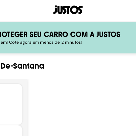
ROTEGER SEU CARRO COM A JUSTOS
 bem! Cote agora em menos de 2 minutos!
-De-Santana