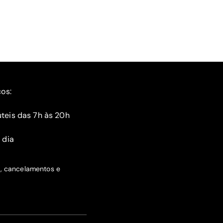
ços:
teis das 7h às 20h
 dia
s, cancelamentos e