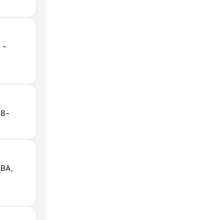
 -
88-
 BA,