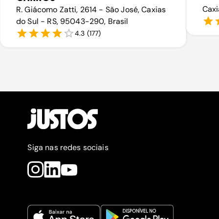
Caxi
R. Giácomo Zatti, 2614 - São José, Caxias
do Sul - RS, 95043-290, Brasil
4.3
(
177
)
Siga nas redes sociais