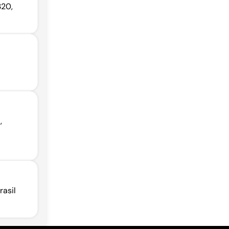
320,
,
rasil