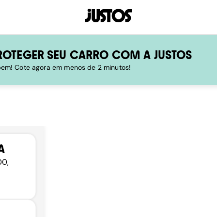
ROTEGER SEU CARRO COM A JUSTOS
 bem! Cote agora em menos de 2 minutos!
A
00,