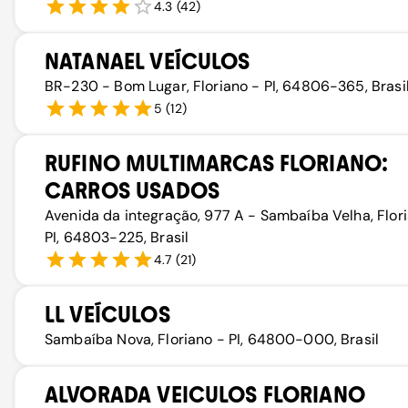
4.3
(
42
)
NATANAEL VEÍCULOS
BR-230 - Bom Lugar, Floriano - PI, 64806-365, Brasi
5
(
12
)
RUFINO MULTIMARCAS FLORIANO:
CARROS USADOS
Avenida da integração, 977 A - Sambaíba Velha, Flor
PI, 64803-225, Brasil
4.7
(
21
)
LL VEÍCULOS
Sambaíba Nova, Floriano - PI, 64800-000, Brasil
ALVORADA VEICULOS FLORIANO