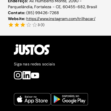
Endereço:
Av. Humberto Monte, 2090 -
Parquelândia, Fortaleza - CE, 60455-682, Brasil
Contato:
(85) 99426-7268
Website:
https://www.instagram.com/trilhacar/
3
(
1
)
Siga nas redes sociais