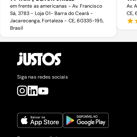
em frente as americanas - Av. Francisco
Av. 
Sá, 3783 - Loja 01- Barra do Ceará -
CE, 
Jacarecanga, Fortaleza - CE, 60335-195,
Brasil
Siga nas redes sociais