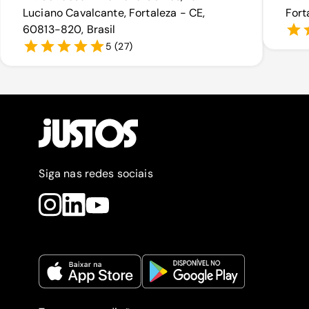
Luciano Cavalcante, Fortaleza - CE,
Fort
60813-820, Brasil
5
(
27
)
Siga nas redes sociais