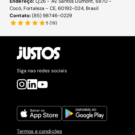
Endereço:
Lj:26 - Av. Santos Dumont, 6870 -
Cocó, Fortaleza - CE, 60192-024, Brasil
Contato:
(85) 98746-0229
5
(
19
)
Siga nas redes sociais
Termos e condições