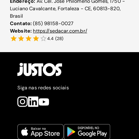
Endereço:
Av. Cel. José Philomeno Gomes, 1750 -
Luciano Cavalcante, Fortaleza - CE, 60813-820,
Brasil
Contato:
(85) 98158-0027
Website:
https://sedacar.com.br/
4.4
(
28
)
Siga nas redes sociais