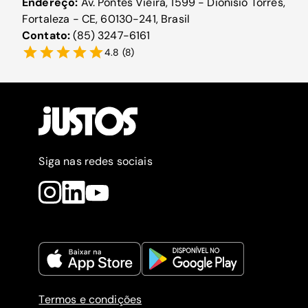
Endereço:
Av. Pontes Vieira, 1599 - Dionísio Torres,
Fortaleza - CE, 60130-241, Brasil
Contato:
(85) 3247-6161
4.8
(
8
)
Siga nas redes sociais
Termos e condições