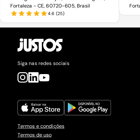
Fortaleza - CE, 60720-605, Brasil
Fort
4.6
(
25
)
Siga nas redes sociais
Termos e condições
Termos de uso