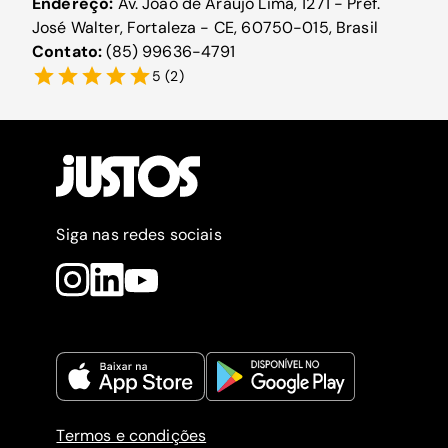
Endereço:
Av. João de Araújo Lima, 1271 - Pref.
José Walter, Fortaleza - CE, 60750-015, Brasil
Contato:
(85) 99636-4791
5
(
2
)
Siga nas redes sociais
Termos e condições