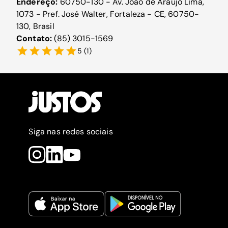
Endereço:
60750-130 - Av. João de Araújo Lima,
1073 - Pref. José Walter, Fortaleza - CE, 60750-
130, Brasil
Contato:
(85) 3015-1569
5
(
1
)
Siga nas redes sociais