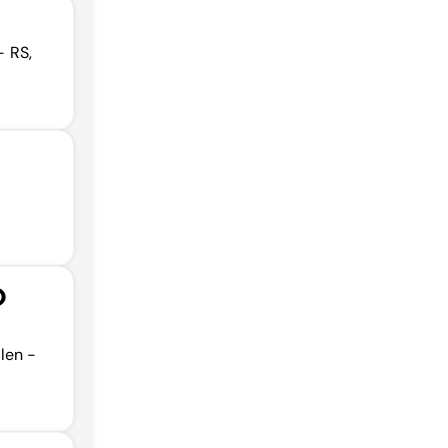
- RS,
O
len -