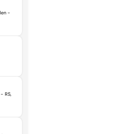
len -
 - RS,