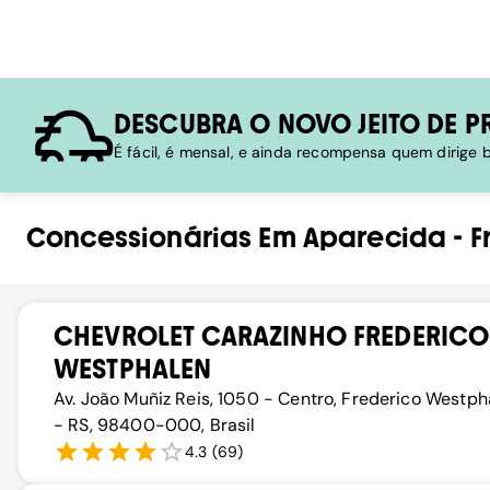
DESCUBRA O NOVO JEITO DE P
É fácil, é mensal, e ainda recompensa quem dirige
Concessionárias
Em
Aparecida
-
F
CHEVROLET CARAZINHO FREDERICO
WESTPHALEN
Av. João Muñiz Reis, 1050 - Centro, Frederico Westph
- RS, 98400-000, Brasil
4.3
(
69
)