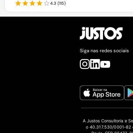
4.3
(
115
)
Siga nas redes sociais
A Justos Consultoria e S
o 40.317.530/0001-82 e