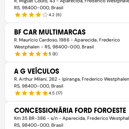
R. Miguel Couto, 43 - Aparecida, Frederico Westphal
RS, 98400-000, Brasil
4.2
(
6
)
BF CAR MULTIMARCAS
R. Maurício Cardoso, 1986 - Aparecida, Frederico
Westphalen - RS, 98400-000, Brasil
5
(
8
)
A G VEÍCULOS
R. Arthur Milani, 262 - Ipiranga, Frederico Westphalen
RS, 98400-000, Brasil
4.5
(
17
)
CONCESSIONÁRIA FORD FOROESTE
Km 35 BR-386 - s/n - Aparecida, Frederico Westpha
RS, 98400-000, Brasil