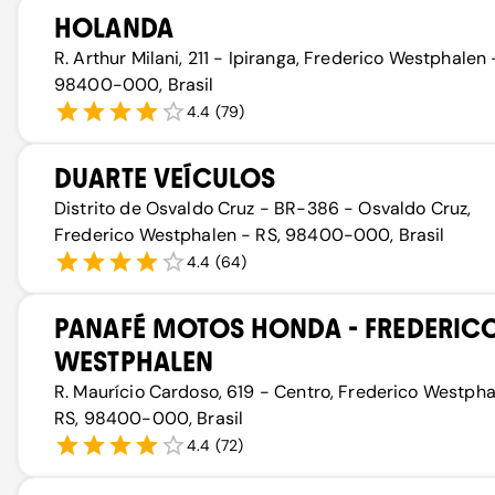
HOLANDA
R. Arthur Milani, 211 - Ipiranga, Frederico Westphalen 
98400-000, Brasil
4.4
(
79
)
DUARTE VEÍCULOS
Distrito de Osvaldo Cruz - BR-386 - Osvaldo Cruz,
Frederico Westphalen - RS, 98400-000, Brasil
4.4
(
64
)
PANAFÉ MOTOS HONDA - FREDERIC
WESTPHALEN
R. Maurício Cardoso, 619 - Centro, Frederico Westpha
RS, 98400-000, Brasil
4.4
(
72
)