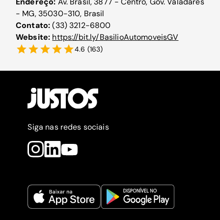
Endereço:
Av. Brasil, 3877 - Centro, Gov. Valadares
- MG, 35030-310, Brasil
Contato:
(33) 3212-6800
Website:
https://bit.ly/BasilioAutomoveisGV
4.6
(
163
)
Siga nas redes sociais