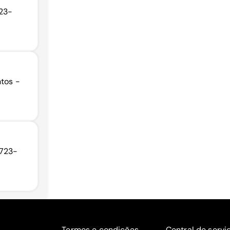
723-
ntos -
4723-
Termos e condições
Central de servi