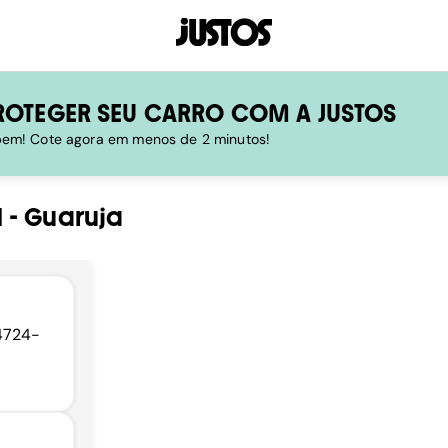
ROTEGER SEU CARRO COM A JUSTOS
 bem! Cote agora em menos de 2 minutos!
1
-
Guaruja
04724-