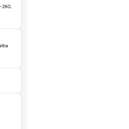
6-260,
aíba