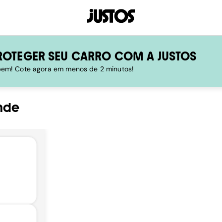
ROTEGER SEU CARRO COM A JUSTOS
 bem! Cote agora em menos de 2 minutos!
nde