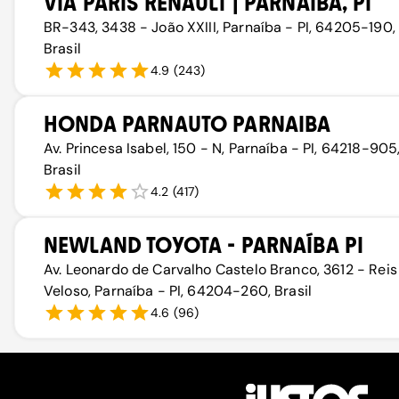
VIA PARIS RENAULT | PARNAÍBA, PI
BR-343, 3438 - João XXIII, Parnaíba - PI, 64205-190,
Brasil
4.9
(
243
)
HONDA PARNAUTO PARNAIBA
Av. Princesa Isabel, 150 - N, Parnaíba - PI, 64218-905
Brasil
4.2
(
417
)
NEWLAND TOYOTA - PARNAÍBA PI
Av. Leonardo de Carvalho Castelo Branco, 3612 - Reis
Veloso, Parnaíba - PI, 64204-260, Brasil
4.6
(
96
)