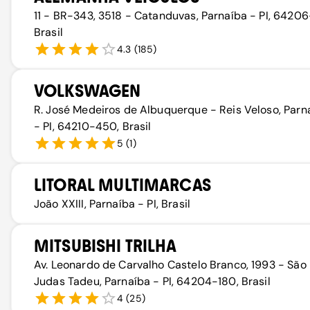
11 - BR-343, 3518 - Catanduvas, Parnaíba - PI, 6420
Brasil
4.3
(
185
)
VOLKSWAGEN
R. José Medeiros de Albuquerque - Reis Veloso, Parn
- PI, 64210-450, Brasil
5
(
1
)
LITORAL MULTIMARCAS
João XXIII, Parnaíba - PI, Brasil
MITSUBISHI TRILHA
Av. Leonardo de Carvalho Castelo Branco, 1993 - São
Judas Tadeu, Parnaíba - PI, 64204-180, Brasil
4
(
25
)