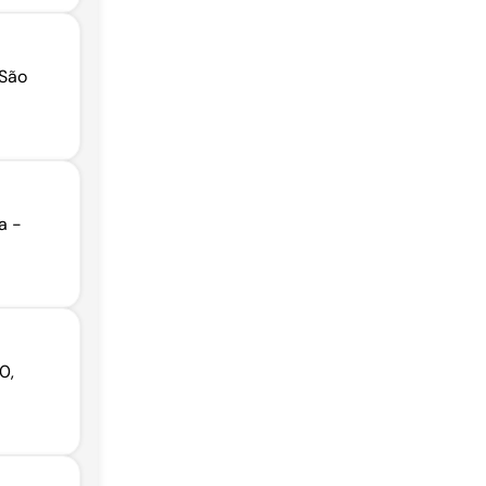
 São
a -
0,