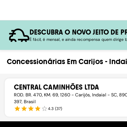
DESCUBRA O NOVO JEITO DE P
É fácil, é mensal, e ainda recompensa quem dirige
Concessionárias
Em
Carijos
-
Indai
CENTRAL CAMINHÕES LTDA
ROD. BR. 470, KM. 69, 1260 - Carijós, Indaial - SC, 8
397, Brasil
4.3
(
37
)