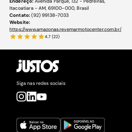
Endereço:
Avenida Parque, 132 - Pedreiras,
Itacoatiara - AM, 69100-000, Brasil
Contato:
(92) 99138-7033
Website:
https://www.amazonas.revemarmotocenter.com.br/
4.7
(
22
)
Siga nas redes sociais