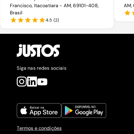
Francisco, Itacoatiara - AM, 69101-408,
AM, 
Brasil
4.5
(
2
)
Siga nas redes sociais
Termos e condições