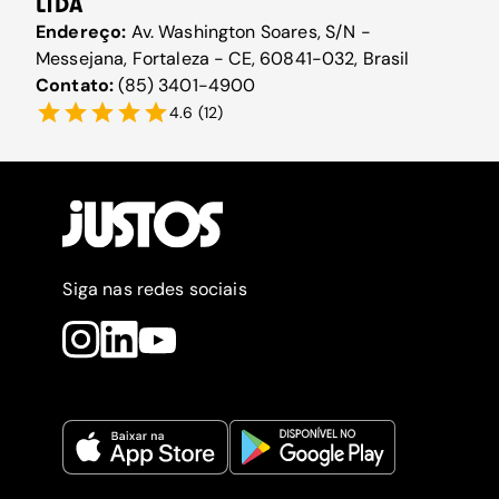
LTDA
Endereço:
Av. Washington Soares, S/N -
Messejana, Fortaleza - CE, 60841-032, Brasil
Contato:
(85) 3401-4900
4.6
(
12
)
Siga nas redes sociais