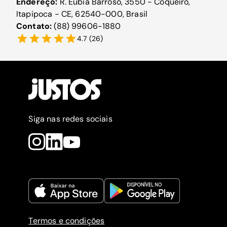
Endereço:
R. Eubia Barroso, 3550 - Coqueiro,
Itapipoca - CE, 62540-000, Brasil
Contato:
(88) 99606-1880
4.7
(
26
)
Siga nas redes sociais
Termos e condições