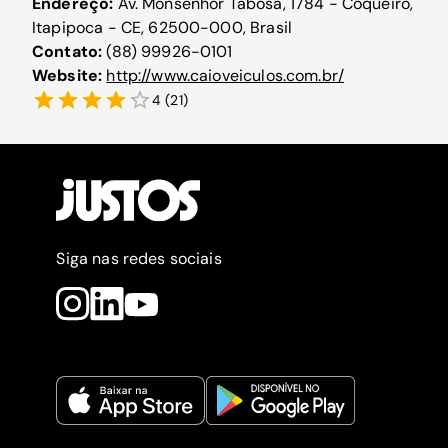
Endereço:
Av. Monsenhor Tabosa, 1784 - Coqueiro,
Itapipoca - CE, 62500-000, Brasil
Contato:
(88) 99926-0101
Website:
http://www.caioveiculos.com.br/
4
(
21
)
Siga nas redes sociais