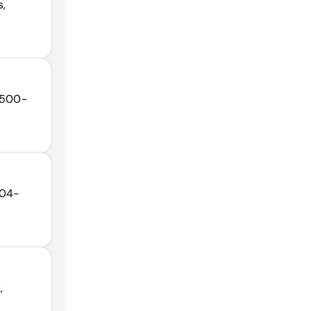
s,
62500-
504-
,