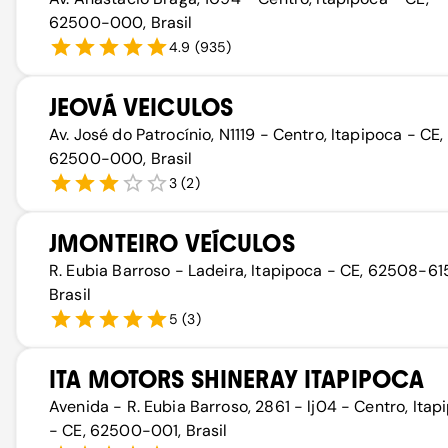
62500-000, Brasil
4.9
(
935
)
JEOVÁ VEICULOS
Av. José do Patrocínio, N1119 - Centro, Itapipoca - CE,
62500-000, Brasil
3
(
2
)
JMONTEIRO VEÍCULOS
R. Eubia Barroso - Ladeira, Itapipoca - CE, 62508-61
Brasil
5
(
3
)
ITA MOTORS SHINERAY ITAPIPOCA
Avenida - R. Eubia Barroso, 2861 - lj04 - Centro, Itap
- CE, 62500-001, Brasil