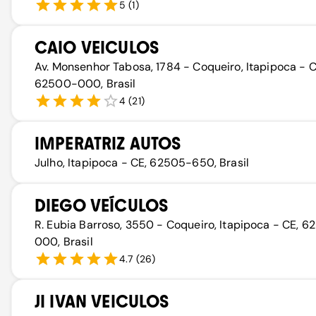
5
(
1
)
CAIO VEICULOS
Av. Monsenhor Tabosa, 1784 - Coqueiro, Itapipoca - C
62500-000, Brasil
4
(
21
)
IMPERATRIZ AUTOS
Julho, Itapipoca - CE, 62505-650, Brasil
DIEGO VEÍCULOS
R. Eubia Barroso, 3550 - Coqueiro, Itapipoca - CE, 
000, Brasil
4.7
(
26
)
JI IVAN VEICULOS