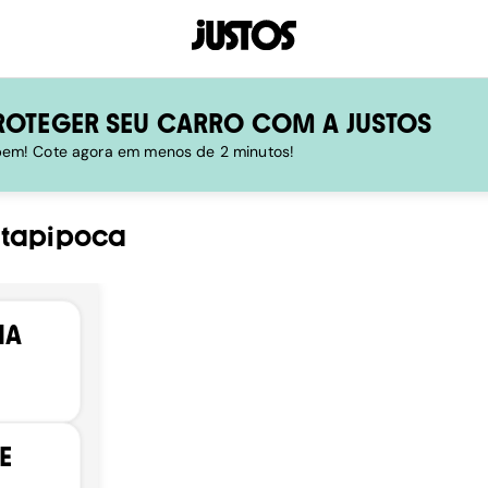
ROTEGER SEU CARRO COM A JUSTOS
 bem! Cote agora em menos de 2 minutos!
Itapipoca
IA
E