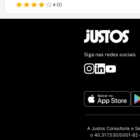
4
(
1
)
Siga nas redes sociais
A Justos Consultoria e S
o 40.317.530/0001-82 e