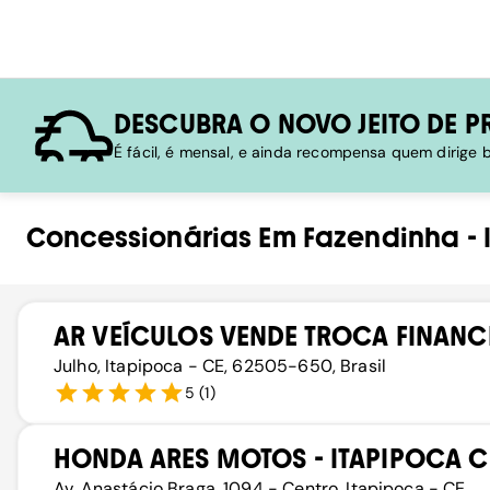
DESCUBRA O NOVO JEITO DE P
É fácil, é mensal, e ainda recompensa quem dirige
Concessionárias
Em
Fazendinha
-
AR VEÍCULOS VENDE TROCA FINANC
Julho, Itapipoca - CE, 62505-650, Brasil
5
(
1
)
HONDA ARES MOTOS - ITAPIPOCA C
Av. Anastácio Braga, 1094 - Centro, Itapipoca - CE,