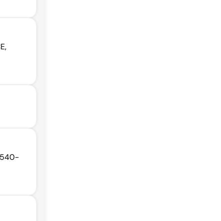
E,
62540-