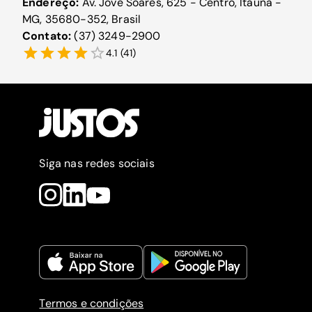
Endereço:
Av. Jove Soares, 625 - Centro, Itaúna -
MG, 35680-352, Brasil
Contato:
(37) 3249-2900
4.1
(
41
)
Siga nas redes sociais
Termos e condições