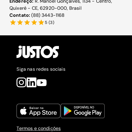
Endereço:
R. Manoel Gonçalves, 1134 - Centro,
Quixeré - CE, 62920-000, Brasil
Contato:
(88) 3443-1168
5
(
3
)
Siga nas redes sociais
Termos e condições