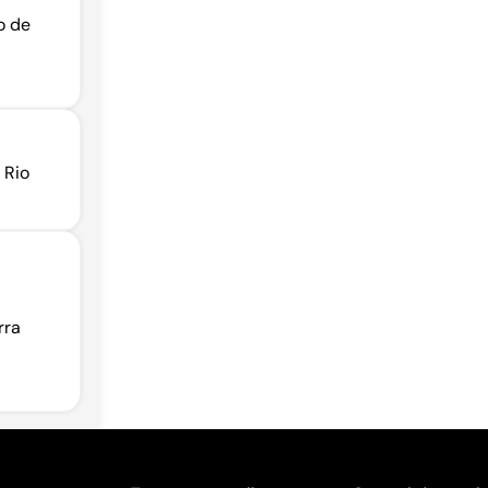
o de
 Rio
rra