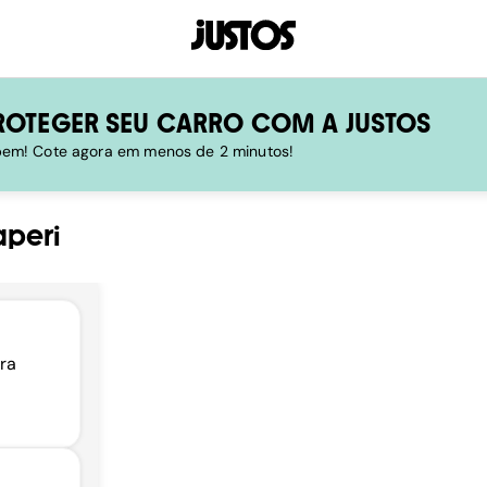
ROTEGER SEU CARRO COM A JUSTOS
 bem! Cote agora em menos de 2 minutos!
aperi
rra