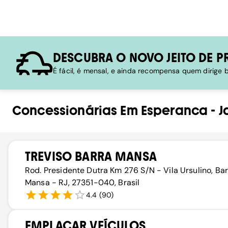
DESCUBRA O NOVO JEITO DE P
É fácil, é mensal, e ainda recompensa quem dirige
Concessionárias
Em
Esperanca
-
J
TREVISO BARRA MANSA
Rod. Presidente Dutra Km 276 S/N - Vila Ursulino, Ba
Mansa - RJ, 27351-040, Brasil
4.4
(
90
)
EMPLACAR VEÍCULOS