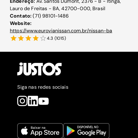
Endereço:
Av. Santos Dumont, 2376 - B - Itingá,
Lauro de Freitas - BA, 42700-000, Brasil
Contato:
(71) 98101-1486
Website:
https://www.eurovianissan.com.br/nissan-ba
4.3
(
1015
)
Siga nas redes sociais