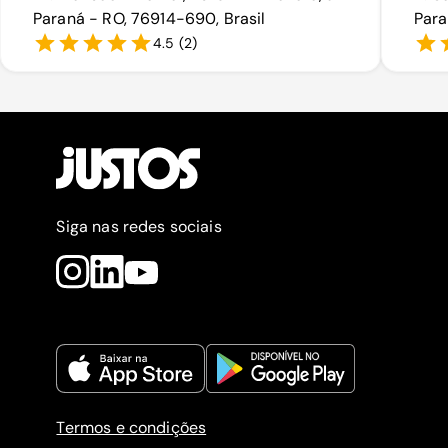
Paraná - RO, 76914-690, Brasil
Para
4.5
(
2
)
Siga nas redes sociais
Termos e condições