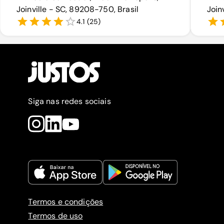
Joinville - SC, 89208-750, Brasil
Join
4.1
(
25
)
Siga nas redes sociais
Termos e condições
Termos de uso