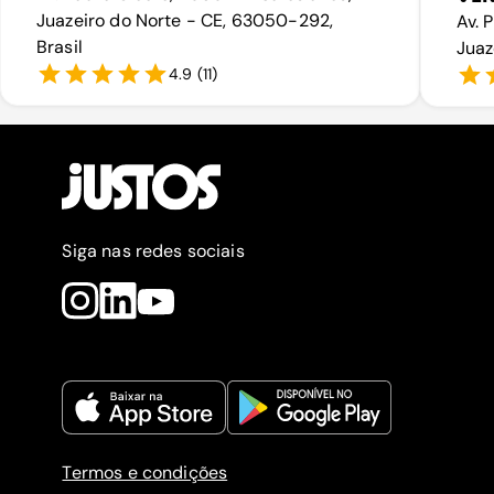
Juazeiro do Norte - CE, 63050-292,
Av. 
Brasil
Juaz
4.9
(
11
)
Siga nas redes sociais
Termos e condições