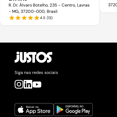
3720
R. Dr. Álvaro Botelho, 235 - Centro, Lavras
- MG, 37200-000, Brasil
4.5
(
13
)
Siga nas redes sociais