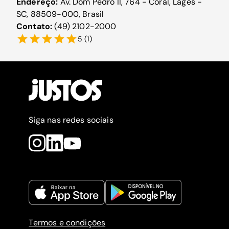
Endereço:
Av. Dom Pedro II, 764 - Coral, Lages -
SC, 88509-000, Brasil
Contato:
(49) 2102-2000
5
(
1
)
Siga nas redes sociais
Termos e condições