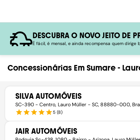
DESCUBRA O NOVO JEITO DE P
É fácil, é mensal, e ainda recompensa quem dirige
Concessionárias
Em
Sumare
-
Laur
SILVA AUTOMÓVEIS
SC-390 - Centro, Lauro Müller - SC, 88880-000, Bra
5
(
8
)
JAIR AUTOMÓVEIS
Rodovia Sc-438, 1080 - Bairro - Arizona, Lauro Mülle