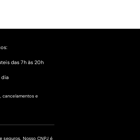
ços:
teis das 7h às 20h
 dia
s, cancelamentos e
 de seguros. Nosso CNPJ é