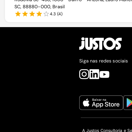
SC, 88880-000, Brasil
4.3
(
4
)
Siga nas redes sociais
A Justos Consultoria e S