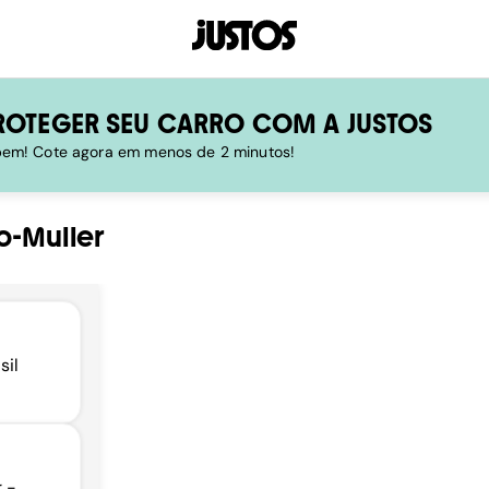
ROTEGER SEU CARRO COM A JUSTOS
 bem! Cote agora em menos de 2 minutos!
o-Muller
sil
r -