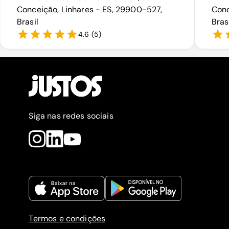
Conceição, Linhares - ES, 29900-527,
Conc
Brasil
Bras
4.6
(
5
)
Siga nas redes sociais
Termos e condições