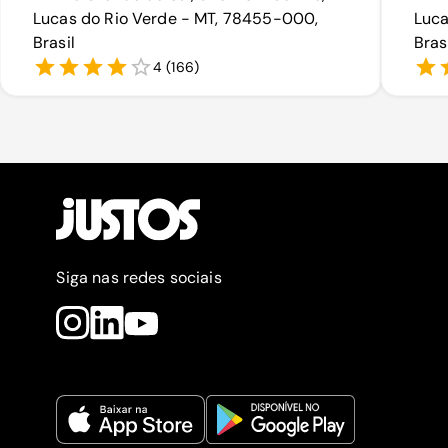
Lucas do Rio Verde - MT, 78455-000,
Luca
Brasil
Bras
4
(
166
)
Siga nas redes sociais