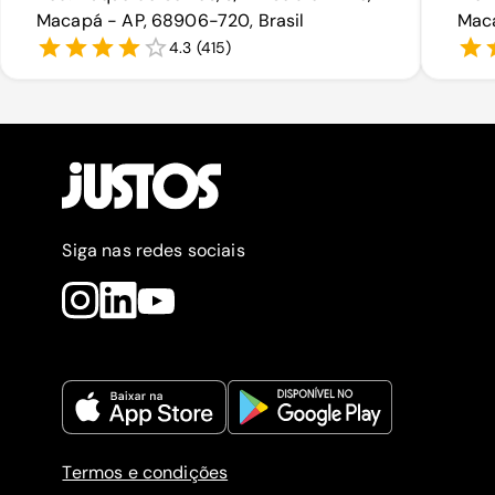
Macapá - AP, 68906-720, Brasil
Maca
4.3
(
415
)
Siga nas redes sociais
Termos e condições