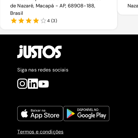
de Nazaré, Macapá - AP, 68908-188,
Naza
Brasil
4
(
3
)
Siga nas redes sociais
Termos e condições