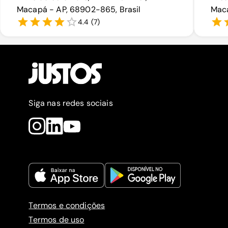
Macapá - AP, 68902-865, Brasil
Maca
4.4
(
7
)
Siga nas redes sociais
Termos e condições
Termos de uso