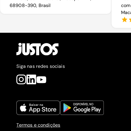
68908-390, Brasil
com 
Maca
Siga nas redes sociais
Termos e condições