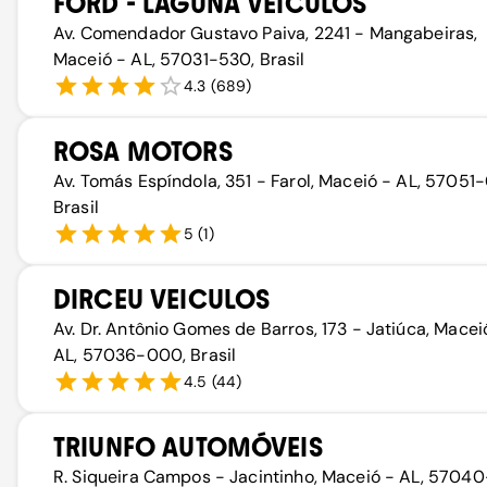
FORD - LAGUNA VEÍCULOS
Av. Comendador Gustavo Paiva, 2241 - Mangabeiras,
Maceió - AL, 57031-530, Brasil
4.3
(
689
)
ROSA MOTORS
Av. Tomás Espíndola, 351 - Farol, Maceió - AL, 57051
Brasil
5
(
1
)
DIRCEU VEICULOS
Av. Dr. Antônio Gomes de Barros, 173 - Jatiúca, Macei
AL, 57036-000, Brasil
4.5
(
44
)
TRIUNFO AUTOMÓVEIS
R. Siqueira Campos - Jacintinho, Maceió - AL, 57040