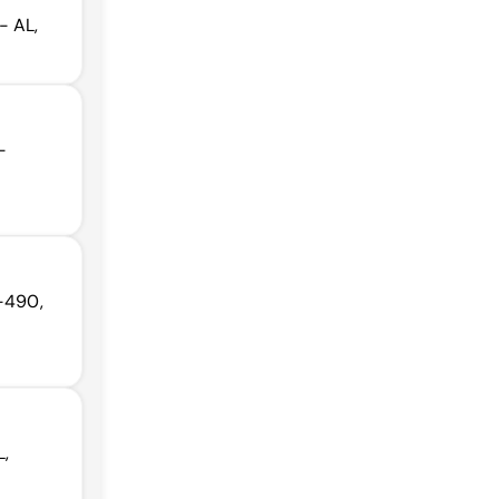
- AL,
-
7-490,
L,