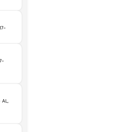
17-
7-
- AL,