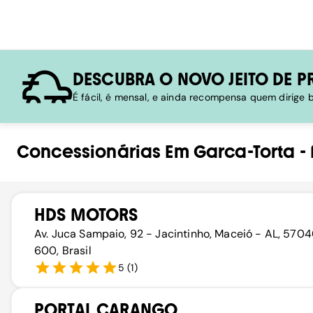
DESCUBRA O NOVO JEITO DE P
É fácil, é mensal, e ainda recompensa quem dirige
Concessionárias
Em
Garca-Torta
-
HDS MOTORS
Av. Juca Sampaio, 92 - Jacintinho, Maceió - AL, 570
600, Brasil
5
(
1
)
PORTAL CARANGO