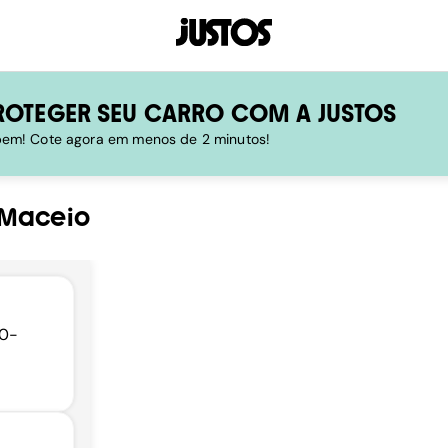
ROTEGER SEU CARRO COM A JUSTOS
 bem! Cote agora em menos de 2 minutos!
Maceio
40-