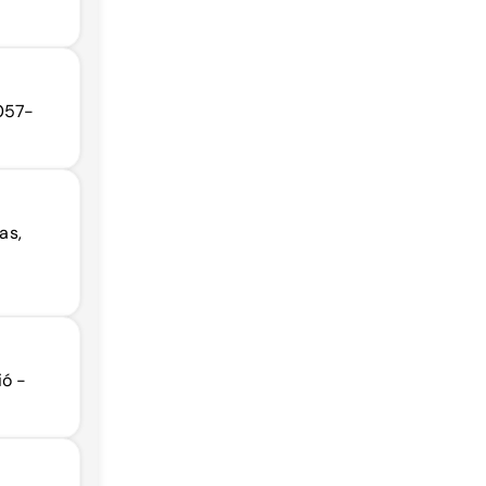
7057-
as,
ió -