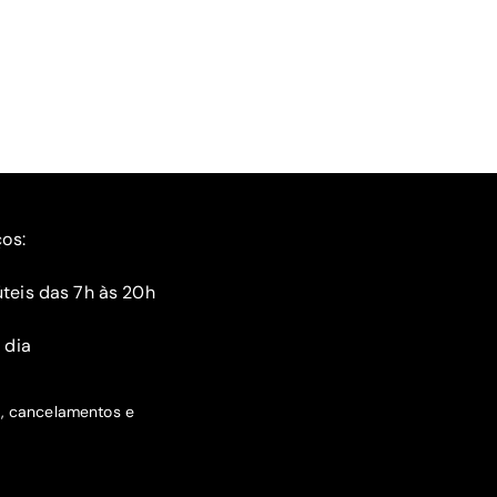
ços:
teis das 7h às 20h
 dia
s, cancelamentos e