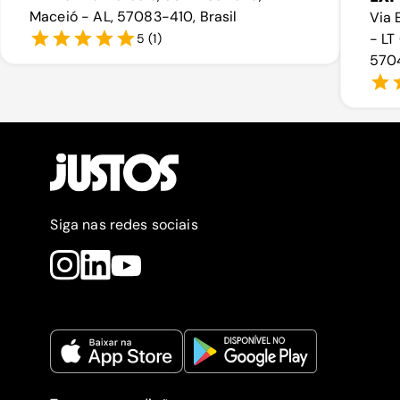
Maceió - AL, 57083-410, Brasil
Via 
- LT
5
(
1
)
5704
Siga nas redes sociais