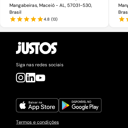
Mangabeiras, Maceió - AL, 57031-530,
Mang
Brasil
Bras
4.8
(
13
)
Siga nas redes sociais
Termos e condições