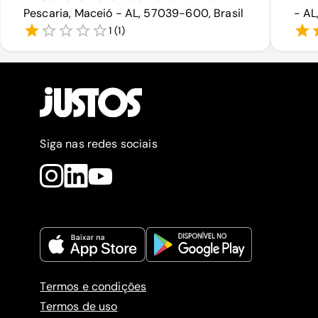
Pescaria, Maceió - AL, 57039-600, Brasil
- AL
1
(
1
)
Siga nas redes sociais
Termos e condições
Termos de uso