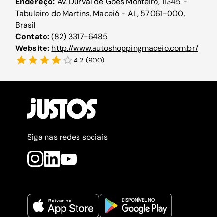
Endereço:
Av. Durval de Góes Monteiro, 11345 -
Tabuleiro do Martins, Maceió - AL, 57061-000,
Brasil
Contato:
(82) 3317-6485
Website:
http://www.autoshoppingmaceio.com.br/
4.2
(
900
)
Siga nas redes sociais