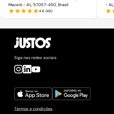
Maceió - AL, 57057-450, Brasil
- AL
4.6
(
46
)
Siga nas redes sociais
Termos e condições