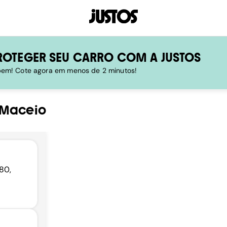
ROTEGER SEU CARRO COM A JUSTOS
 bem! Cote agora em menos de 2 minutos!
Maceio
80,