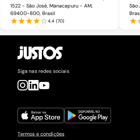
1522 - São José, Manacapuru - AM,
São 
69400-800, Brasil
Bras
4.4
(
70
)
Siga nas redes sociais
Termos e condições