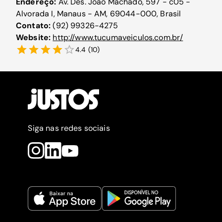
Endereço:
Av. Des. João Machado, 597 - c05 -
Alvorada I, Manaus - AM, 69044-000, Brasil
Contato:
(92) 99326-4275
Website:
http://www.tucumaveiculos.com.br/
4.4
(
10
)
Siga nas redes sociais